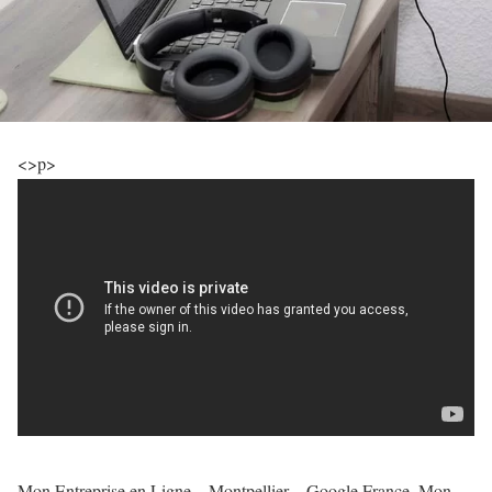
<
>p
>
Mon Entreprise en Ligne – Montpellier – Google France. Mon